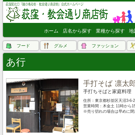
ホーム
店名から探す
業種から探す
地
フード
グルメ
ファッション
あ行
手打そば 凛太
手打ちそばと家庭料理
住所：東京都杉並区天沼3-6-2
営業時間：木金土 11時から1
※売り切れの場合は早めに閉