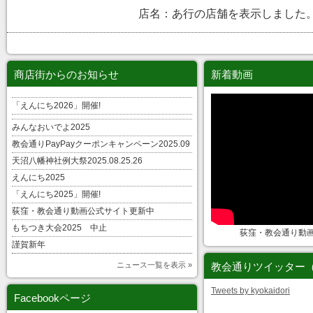
店名：あ行の店舗を表示しました
商店街からのお知らせ
新着動画
「えんにち2026」開催!
みんなおいでよ2025
教会通りPayPayクーポンキャンペーン2025.09
天沼八幡神社例大祭2025.08.25.26
えんにち2025
「えんにち2025」開催!
荻窪・教会通り動画公式サイト更新中
もちつき大会2025 中止
荻窪・教会通り動
謹賀新年
ニュース一覧を表示 »
教会通りツイッター
Tweets by kyokaidori
Facebookページ