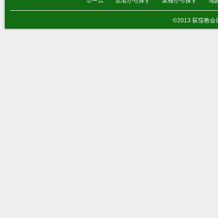
ホーム
店名から探す
業種から探す
地
©2013 荻窪教