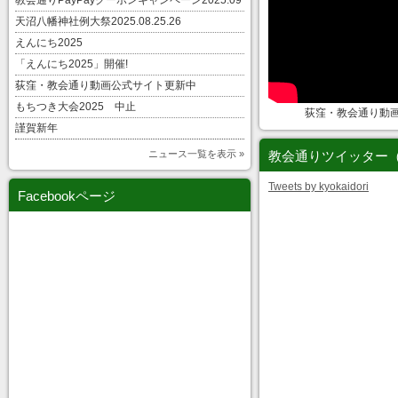
教会通りPayPayクーポンキャンペーン2025.09
天沼八幡神社例大祭2025.08.25.26
えんにち2025
「えんにち2025」開催!
荻窪・教会通り動画公式サイト更新中
もちつき大会2025 中止
荻窪・教会通り動
謹賀新年
ニュース一覧を表示 »
教会通りツイッター
Tweets by kyokaidori
Facebookページ