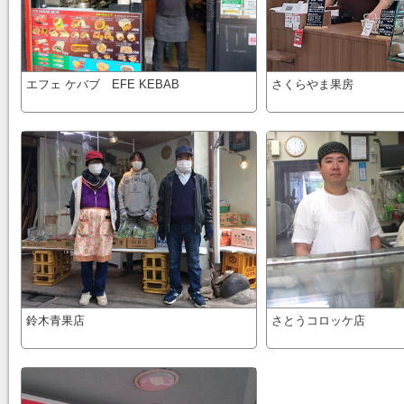
エフェ ケバブ EFE KEBAB
さくらやま果房
鈴木青果店
さとうコロッケ店