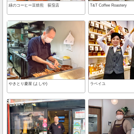
緑のコーヒー豆焙煎 荻窪店
T&T Coffee Roastery
やきとり慶屋 (よしや)
ラベイユ