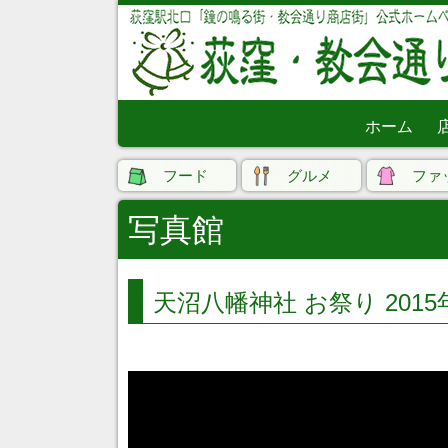
ホーム
フード
グルメ
ファ
写真館
天沼八幡神社 お祭り 2015