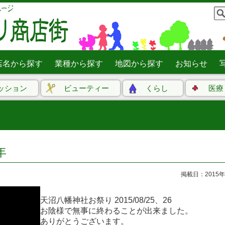
店名から探す
業種から探す
地図から探す
お知らせ
ッション
ビューティー
くらし
医療
年
掲載日：2015年
天沼八幡神社お祭り 2015/08/25、26
お陰様で無事に終わることが出来ました。
ありがとうございます。