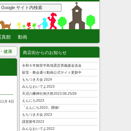
写真館
動画
・健康
商店街からのお知らせ
令和６年能登半島地震災害義援金送金
荻窪・教会通り動画公式サイト更新中
もちつき大会 2024
みんなおいでよ2023
天沼八幡神社例大祭2023.08.25/26
えんにち2023
11月 4日
「えんにち2023」開催!
もちつき大会 2023
謹賀新年2023
みんなおいでよ2022