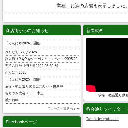
業種：お酒の店舗を表示しました
商店街からのお知らせ
新着動画
「えんにち2026」開催!
みんなおいでよ2025
教会通りPayPayクーポンキャンペーン2025.09
天沼八幡神社例大祭2025.08.25.26
えんにち2025
「えんにち2025」開催!
荻窪・教会通り動画公式サイト更新中
もちつき大会2025 中止
荻窪・教会通り動
謹賀新年
ニュース一覧を表示 »
教会通りツイッター
Tweets by kyokaidori
Facebookページ