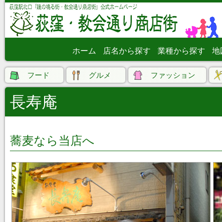
ホーム
店名から探す
業種から探す
地
フード
グルメ
ファッション
長寿庵
蕎麦なら当店へ