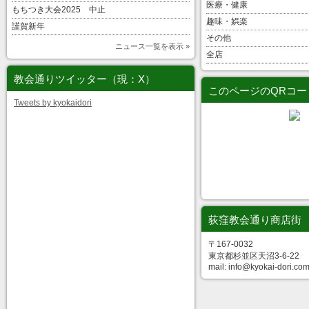
医療・健康
もちつき大会2025 中止
趣味・娯楽
謹賀新年
その他
ニュース一覧を表示 »
全店
教会通りツイッター（現：X）
このページのQRコー
Tweets by kyokaidori
荻窪教会通り商店街
〒167-0032
東京都杉並区天沼3-6-22
mail: info@kyokai-dori.co