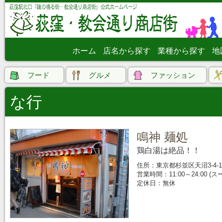
ホーム
店名から探す
業種から探す
地
フード
グルメ
ファッション
な行
鳴神 麺処
鶏白湯は絶品！！
住所：東京都杉並区天沼3-4-1
営業時間：11:00～24:00 (
定休日：無休