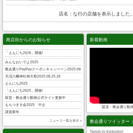
店名：な行の店舗を表示しました
商店街からのお知らせ
新着動画
「えんにち2026」開催!
みんなおいでよ2025
教会通りPayPayクーポンキャンペーン2025.09
天沼八幡神社例大祭2025.08.25.26
えんにち2025
「えんにち2025」開催!
荻窪・教会通り動画公式サイト更新中
もちつき大会2025 中止
荻窪・教会通り動
謹賀新年
ニュース一覧を表示 »
教会通りツイッター
Tweets by kyokaidori