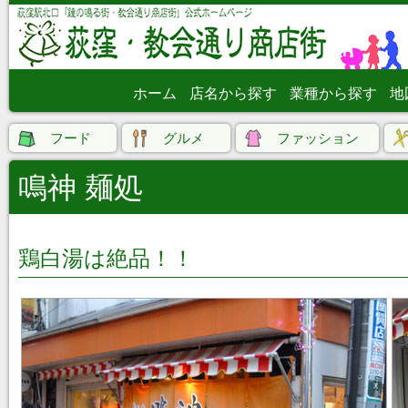
ホーム
店名から探す
業種から探す
地
フード
グルメ
ファッション
鳴神 麺処
鶏白湯は絶品！！