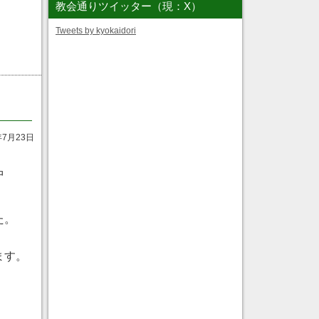
教会通りツイッター（現：X）
Tweets by kyokaidori
年7月23日
中
た。
ます。