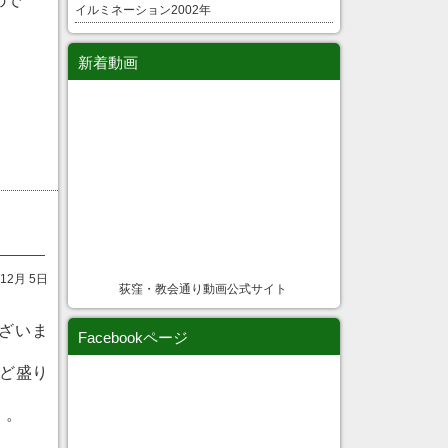
ので
イルミネーション2002年
新着動画
12月 5日
荻窪・教会通り動画公式サイト
ざいま
Facebookページ
ど盛り
。。