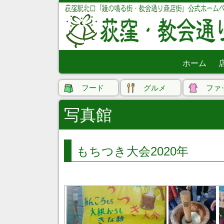
ホーム
フード
グルメ
ファ
写真館
もちつき大会2020年