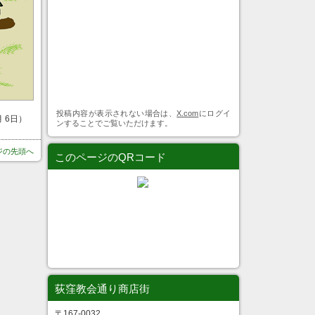
投稿内容が表示されない場合は、
X.com
にログイ
月 6日）
ンすることでご覧いただけます。
ジの先頭へ
このページのQRコード
荻窪教会通り商店街
〒167-0032