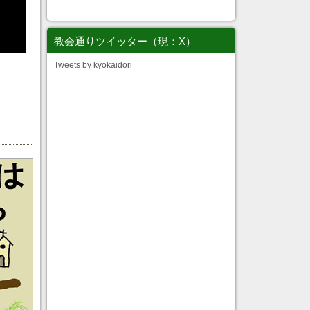
教会通りツイッター（現：X）
Tweets by kyokaidori