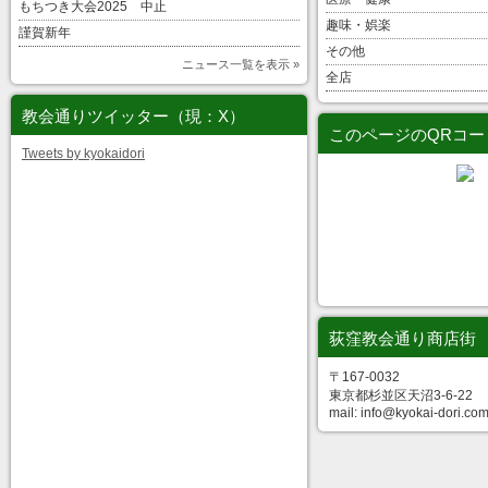
もちつき大会2025 中止
趣味・娯楽
謹賀新年
その他
ニュース一覧を表示 »
全店
教会通りツイッター（現：X）
このページのQRコー
Tweets by kyokaidori
荻窪教会通り商店街
〒167-0032
東京都杉並区天沼3-6-22
mail: info@kyokai-dori.co